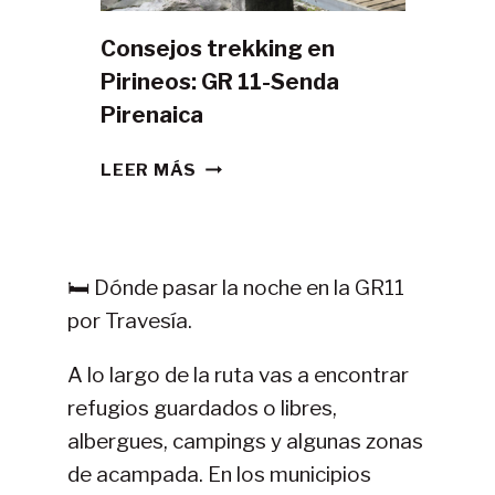
Consejos trekking en
Pirineos: GR 11-Senda
Pirenaica
CONSEJOS
LEER MÁS
TREKKING
EN
PIRINEOS:
GR
🛏️ Dónde pasar la noche en la GR11
11-
por Travesía.
SENDA
PIRENAICA
A lo largo de la ruta vas a encontrar
refugios guardados o libres,
albergues, campings y algunas zonas
de acampada. En los municipios