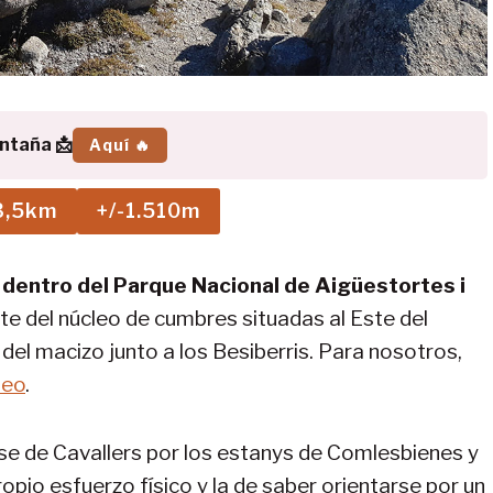
ontaña 📩
Aquí 🔥
3,5km
+/-1.510m
dentro del Parque Nacional de Aigüestortes i
te del núcleo de cumbres situadas al Este del
del macizo junto a los Besiberris. Para nosotros,
neo
.
se de Cavallers por los estanys de Comlesbienes y
propio esfuerzo físico y la de saber orientarse por un