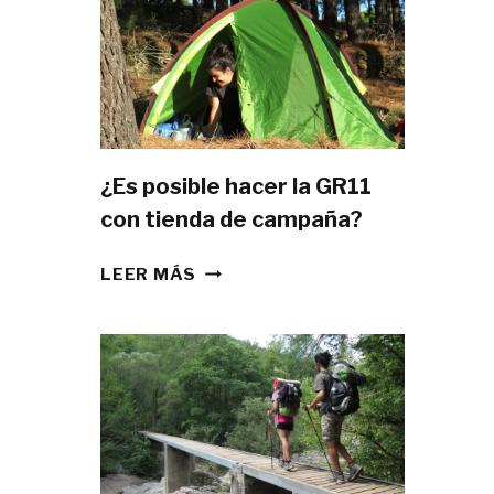
¿Es posible hacer la GR11
con tienda de campaña?
¿ES
LEER MÁS
POSIBLE
HACER
LA
GR11
CON
TIENDA
DE
CAMPAÑA?