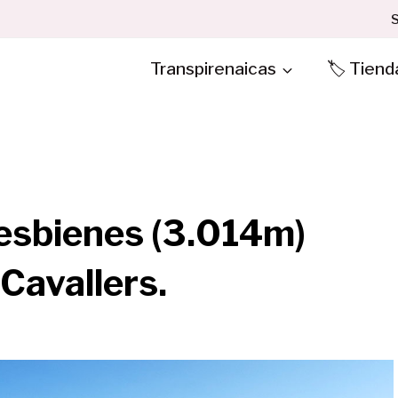
S
Transpirenaicas
🏷️ Tiend
esbienes (3.014m)
Cavallers.