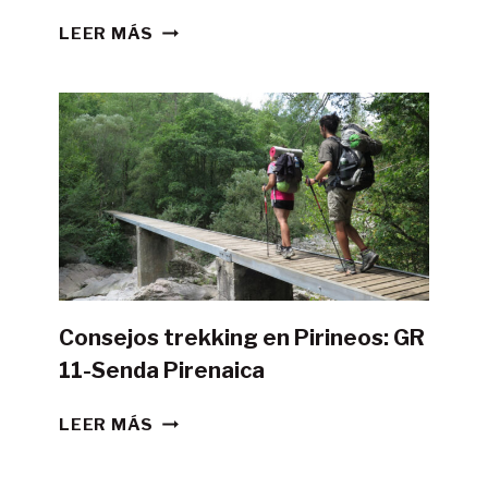
¿ES
LEER MÁS
POSIBLE
HACER
LA
GR11
CON
TIENDA
DE
CAMPAÑA?
Consejos trekking en Pirineos: GR
11-Senda Pirenaica
CONSEJOS
LEER MÁS
TREKKING
EN