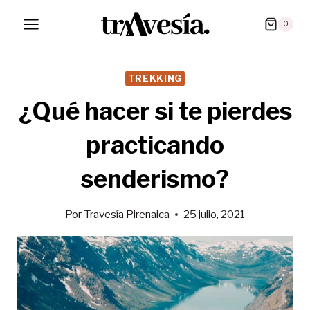
Saltar
0
al
contenido
TREKKING
¿Qué hacer si te pierdes
practicando
senderismo?
Por
Travesía Pirenaica
25 julio, 2021