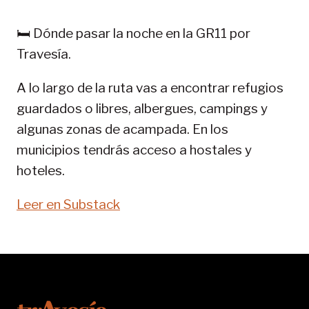
PIRINEOS:
GR
🛏️ Dónde pasar la noche en la GR11 por
11-
Travesía.
SENDA
PIRENAICA
A lo largo de la ruta vas a encontrar refugios
guardados o libres, albergues, campings y
algunas zonas de acampada. En los
municipios tendrás acceso a hostales y
hoteles.
Leer en Substack