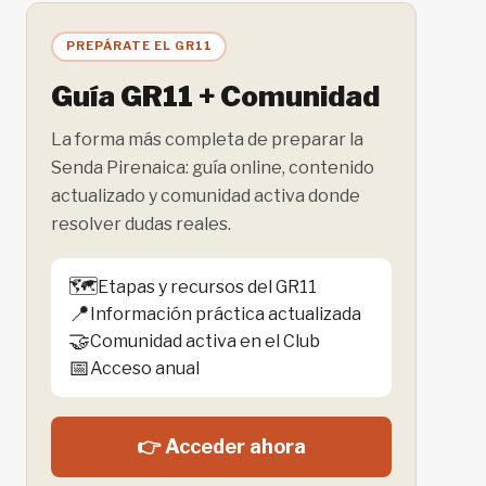
SANTUARIO
DE
PREPÁRATE EL GR11
VIDA
SILVESTRE
Guía GR11 + Comunidad
CUENCA
COCKSCOMB
La forma más completa de preparar la
–
Senda Pirenaica: guía online, contenido
BELICE
actualizado y comunidad activa donde
resolver dudas reales.
🗺️
Etapas y recursos del GR11
📍
Información práctica actualizada
🤝
Comunidad activa en el Club
📅
Acceso anual
👉 Acceder ahora