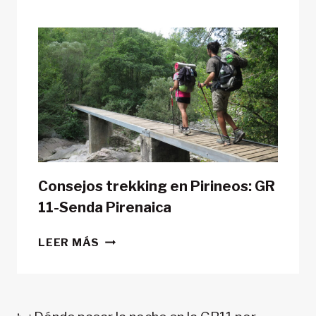
POSIBLE
HACER
LA
GR11
CON
TIENDA
DE
CAMPAÑA?
Consejos trekking en Pirineos: GR
11-Senda Pirenaica
CONSEJOS
LEER MÁS
TREKKING
EN
PIRINEOS:
GR