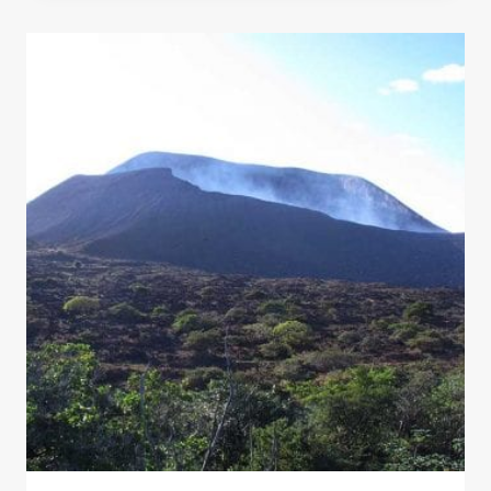
–
BARBUDA