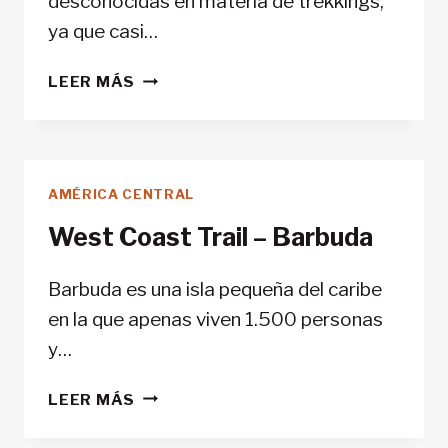
desconocidas en materia de trekkings;
ya que casi…
LOS
LEER MÁS
12
MEJORES
TREKKINGS
EN
AMÉRICA CENTRAL
AMÉRICA
CENTRAL
West Coast Trail – Barbuda
Barbuda es una isla pequeña del caribe
en la que apenas viven 1.500 personas
y…
WEST
LEER MÁS
COAST
TRAIL