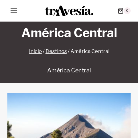
Saltar
0
al
contenido
América Central
Inicio
/
Destinos
/
América Central
América Central