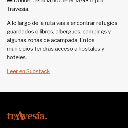
🛏️ Dónde pasar la noche en la GR11 por
11-
Travesía.
SENDA
PIRENAICA
A lo largo de la ruta vas a encontrar refugios
guardados o libres, albergues, campings y
algunas zonas de acampada. En los
municipios tendrás acceso a hostales y
hoteles.
Leer en Substack