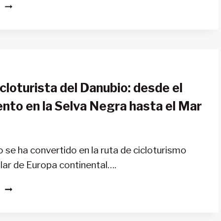
TREKKING
ALEMANIA
S
EN
LOS
ALPES
BÁVAROS:
SENDERISMO
EN
cloturista del Danubio: desde el
EL
SUR
nto en la Selva Negra hasta el Mar
DE
ALEMANIA
o se ha convertido en la ruta de cicloturismo
ar de Europa continental….
RUTA
S
CICLOTURISTA
DEL