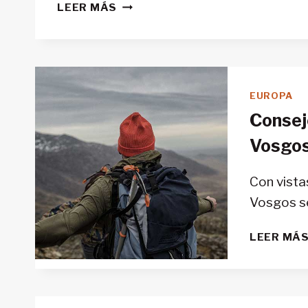
PERDERSE
LEER MÁS
EN
LAS
MONTAÑAS
DE
ESCOCIA
EUROPA
Consej
Vosgo
Con vistas
Vosgos s
LEER MÁ