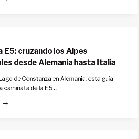
AL
MONTE
KAILASH
EN
EL
TÍBET
a E5: cruzando los Alpes
OCCIDENTAL
les desde Alemania hasta Italia
Lago de Constanza en Alemania, esta guía
la caminata de la E5…
LA
S
RUTA
E5:
CRUZANDO
LOS