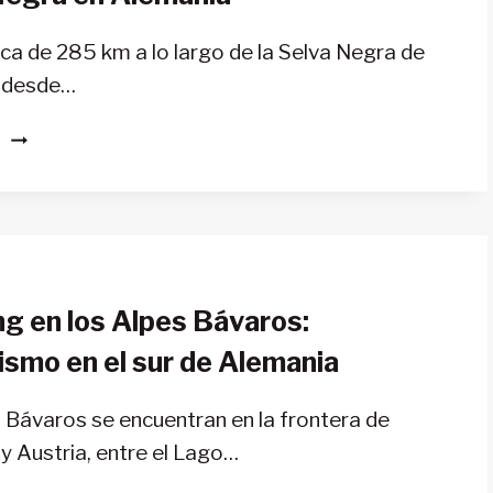
ica de 285 km a lo largo de la Selva Negra de
 desde…
EL
S
SENDERO
WESTWEG
(TRANS
SCHWARZWALD):
14
ETAPAS
ng en los Alpes Bávaros:
A
TRAVÉS
ismo en el sur de Alemania
DE
LA
 Bávaros se encuentran en la frontera de
SELVA
y Austria, entre el Lago…
NEGRA
EN