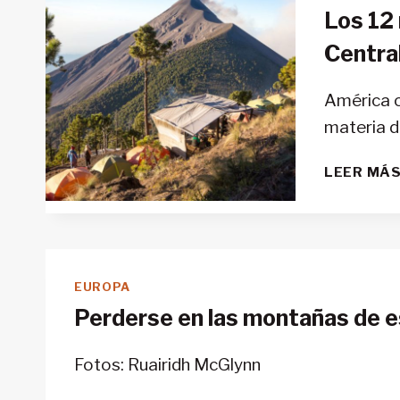
Los 12
Centra
América c
materia d
LEER MÁ
EUROPA
Perderse en las montañas de e
Fotos: Ruairidh McGlynn