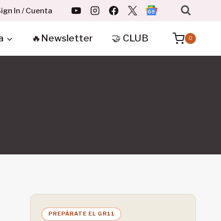
ign In / Cuenta
a
🔥Newsletter
🤝 CLUB
0
PREPÁRATE EL GR11