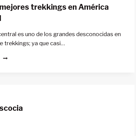
 mejores trekkings en América
l
entral es uno de los grandes desconocidas en
e trekkings; ya que casi…
LOS
S
12
MEJORES
TREKKINGS
EN
AMÉRICA
CENTRAL
scocia