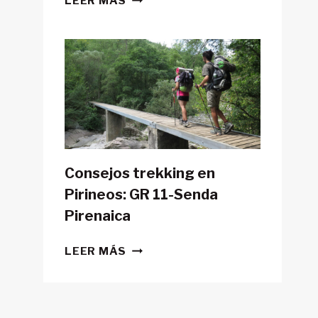
LEER MÁS
POSIBLE
HACER
LA
GR11
CON
TIENDA
DE
CAMPAÑA?
Consejos trekking en
Pirineos: GR 11-Senda
Pirenaica
CONSEJOS
LEER MÁS
TREKKING
EN
PIRINEOS:
GR