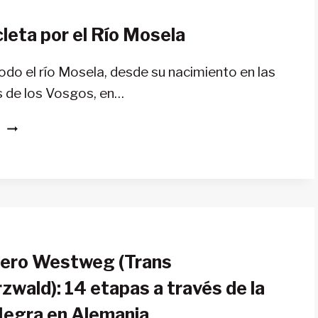
ALPES
ORIENTALES
cleta por el Río Mosela
DESDE
ALEMANIA
HASTA
odo el río Mosela, desde su nacimiento en las
ITALIA
 de los Vosgos, en…
EN
S
BICICLETA
POR
EL
RÍO
MOSELA
dero Westweg (Trans
wald): 14 etapas a través de la
Negra en Alemania