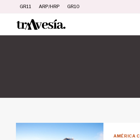
Saltar
GR11
ARP/HRP
GR10
al
contenido
AMÉRICA 