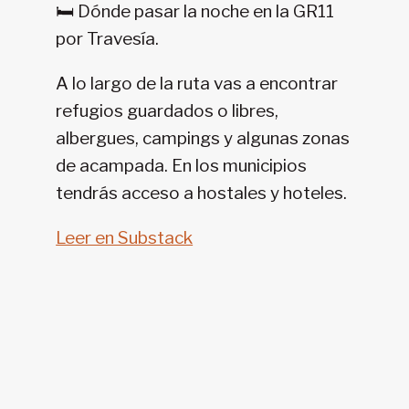
🛏️ Dónde pasar la noche en la GR11
11-
por Travesía.
SENDA
PIRENAICA
A lo largo de la ruta vas a encontrar
refugios guardados o libres,
albergues, campings y algunas zonas
de acampada. En los municipios
tendrás acceso a hostales y hoteles.
Leer en Substack