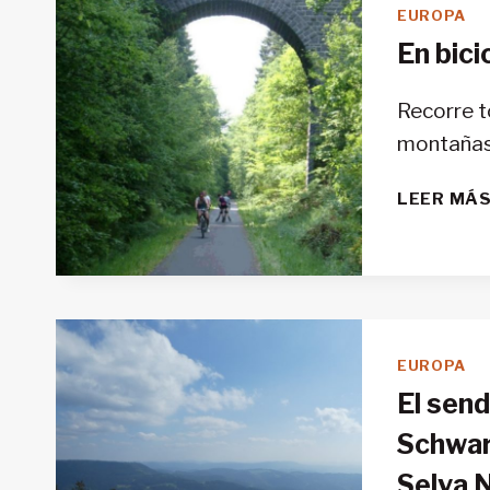
EUROPA
En bici
Recorre t
montañas
LEER MÁ
EUROPA
El sen
Schwarz
Selva 