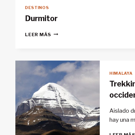
DESTINOS
Durmitor
DURMITOR
LEER MÁS
HIMALAYA
Trekkin
occide
Aislado d
hay una m
LEER MÁ