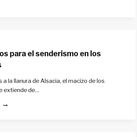
os para el senderismo en los
s
 a la llanura de Alsacia, el macizo de los
e extiende de…
CONSEJOS
S
PARA
EL
SENDERISMO
EN