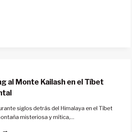
LOS
VOSGOS
g al Monte Kailash en el Tíbet
ntal
urante siglos detrás del Himalaya en el Tíbet
ontaña misteriosa y mítica,…
TREKKING
S