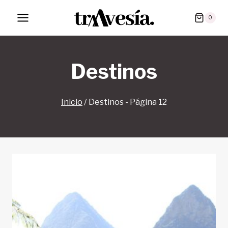
Saltar
0
al
contenido
Destinos
Inicio
/
Destinos
- Página 12