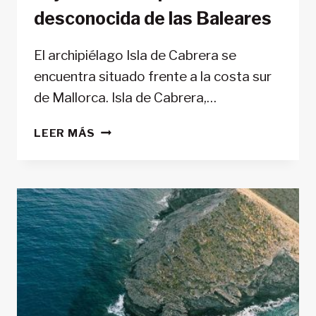
desconocida de las Baleares
El archipiélago Isla de Cabrera se
encuentra situado frente a la costa sur
de Mallorca. Isla de Cabrera,…
CÓMO
LEER MÁS
DESCUBRIR
CABRERA:
DÉJATE
SEDUCIR
POR
LA
ISLA
MÁS
DESCONOCIDA
DE
LAS