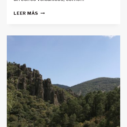
CABO
LEER MÁS
DE
GATA-
NÍJAR
EN
ALMERÍA