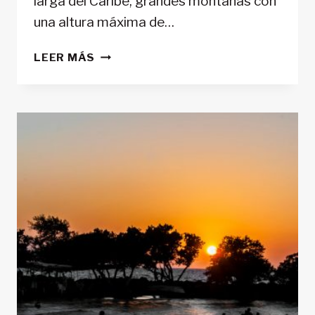
larga del Caribe, grandes montañas con
una altura máxima de…
LAS
LEER MÁS
BLUE
MOUNTAIN
EN
JAMAICA