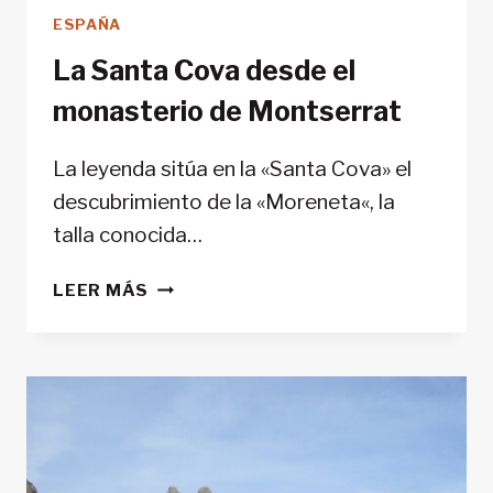
ESPAÑA
La Santa Cova desde el
monasterio de Montserrat
La leyenda sitúa en la «Santa Cova» el
descubrimiento de la «Moreneta«, la
talla conocida…
LA
LEER MÁS
SANTA
COVA
DESDE
EL
MONASTERIO
DE
MONTSERRAT