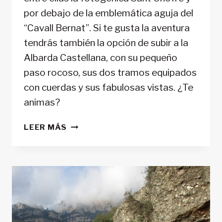
por debajo de la emblemática aguja del
“Cavall Bernat”. Si te gusta la aventura
tendrás también la opción de subir a la
Albarda Castellana, con su pequeño
paso rocoso, sus dos tramos equipados
con cuerdas y sus fabulosas vistas. ¿Te
animas?
CIRCULAR
LEER MÁS
DESDE
EL
MONASTERIO
DE
MONTSERRAT
A
SANT
JERONI