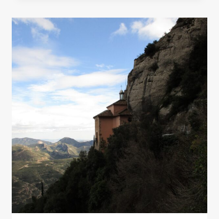
DELS
DEGOTALLS»
DESDE
EL
MONASTERIO
DE
MONTSERRAT