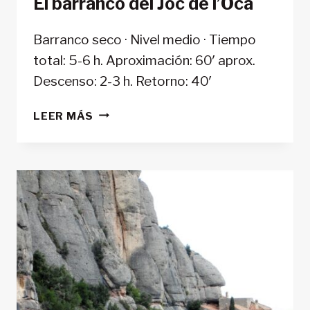
El barranco del Joc de l’Oca
Barranco seco · Nivel medio · Tiempo
total: 5-6 h. Aproximación: 60′ aprox.
Descenso: 2-3 h. Retorno: 40′
EL
LEER MÁS
BARRANCO
DEL
JOC
DE
L’OCA