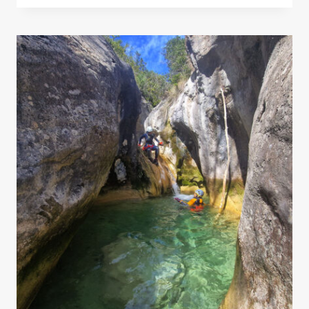
RUTAS
DE
VARIOS
DÍAS
POR
CATALUÑA