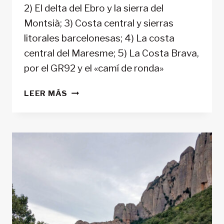
2) El delta del Ebro y la sierra del
Montsià; 3) Costa central y sierras
litorales barcelonesas; 4) La costa
central del Maresme; 5) La Costa Brava,
por el GR92 y el «camí de ronda»
LAS
LEER MÁS
MEJORES
RUTAS
DE
3
DÍAS
POR
LA
COSTA
CATALANA