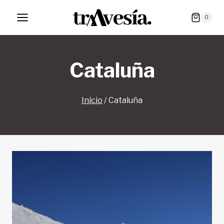
Saltar
0
al
contenido
Cataluña
Inicio
/
Cataluña