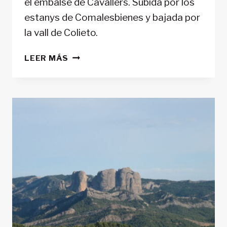
el embalse de Cavallers. Subida por los
estanys de Comalesbienes y bajada por
la vall de Colieto.
PUNTA
LEER MÁS
ALTA
DE
COMALESBIENES
(3.014M)
DESDE
EL
EMBALSE
DE
CAVALLERS.