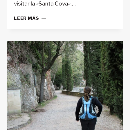
visitar la «Santa Cova«….
DEL
LEER MÁS
MONASTERIO
DE
MONTSERRAT
A
COLLBATÓ
(POR
LA
«COVA
DEL
SALNITRE»)