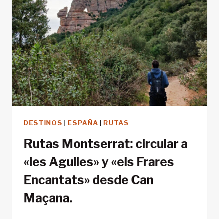
DESTINOS
|
ESPAÑA
|
RUTAS
Rutas Montserrat: circular a
«les Agulles» y «els Frares
Encantats» desde Can
Maçana.