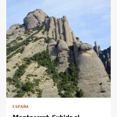
POR
CATALUÑA
ESPAÑA