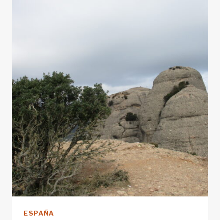
MIQUEL»
DESDE
EL
MONASTERIO
DE
MONTSERRAT
ESPAÑA