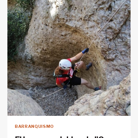
QUE
NO
TE
PUEDES
PERDER
BARRANQUISMO