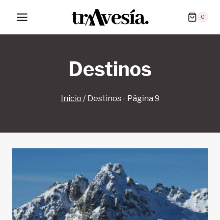
Saltar
0
al
contenido
Destinos
Inicio
/
Destinos
- Página 9