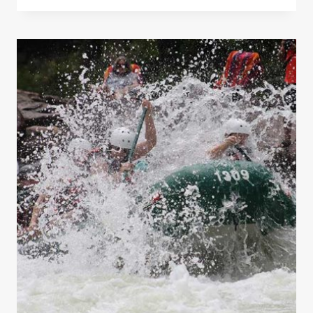
TENERIFE
PUEDE
SER
TU
VIAJE
PARA
DESCUBRIR
FLORA
Y
FAUNA