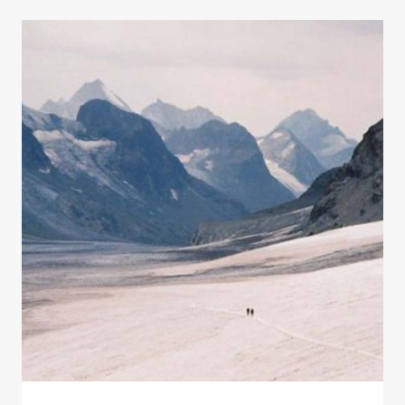
DE
ESCALADA
EN
HIELO
Y
NIEVE
DE
GREDOS