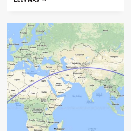
LEER MÁS
|
ISLANDIA:
CALMA
Y
HERMOSURA