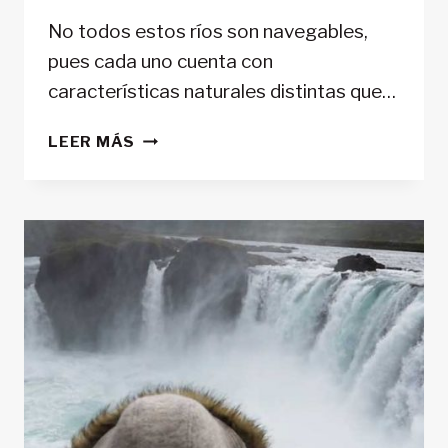
No todos estos ríos son navegables,
pues cada uno cuenta con
características naturales distintas que…
ESTOS
LEER MÁS
SON
LOS
CINCO
RÍOS
MÁS
LARGOS
EN
EUROPA