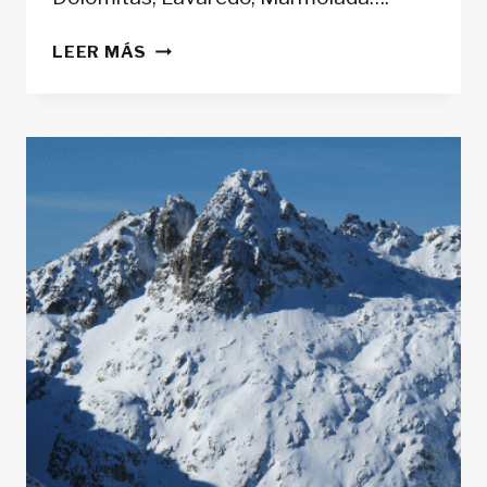
LAS
LEER MÁS
MEJORES
RUTAS
DE
ESCALADA
EN
ROCA
DE
LOS
ALPES