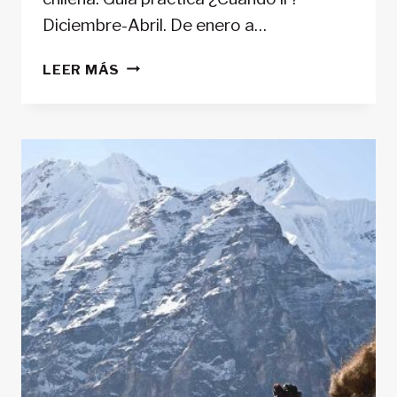
Diciembre-Abril. De enero a…
LAS
LEER MÁS
MEJORES
RUTAS
DE
TREKKING
EN
PATAGONIA:
TORRES
DEL
PAINE
Y
LOS
GLACIARES
DE
ARGENTINA