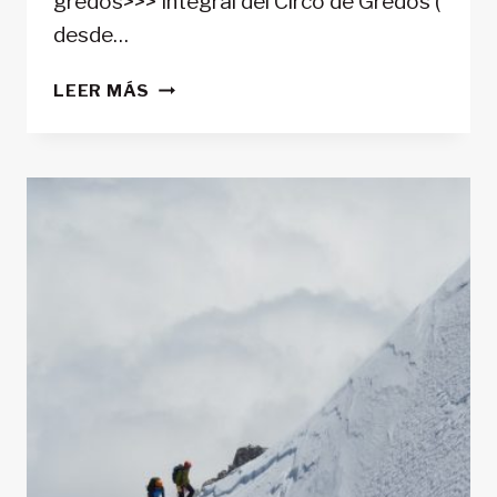
gredos>>> Integral del Circo de Gredos (
desde…
LAS
LEER MÁS
MEJORES
ASCENSIONES
EN
GREDOS