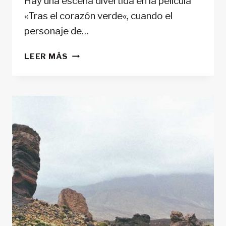
Hay una escena divertida en la película
«Tras el corazón verde«, cuando el
personaje de…
CÓMO
LEER MÁS
HACER
UNA
MOCHILA
PARA
UN
VIAJE
DE
AVENTURA