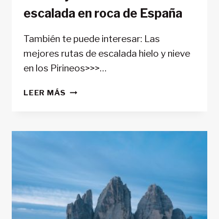
escalada en roca de España
También te puede interesar: Las
mejores rutas de escalada hielo y nieve
en los Pirineos>>>…
LAS
LEER MÁS
MEJORES
RUTAS
DE
ESCALADA
EN
ROCA
DE
ESPAÑA