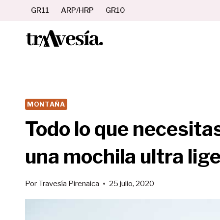
Saltar
GR11
ARP/HRP
GR10
al
contenido
MONTAÑA
Todo lo que necesita
una mochila ultra lig
Por
Travesía Pirenaica
25 julio, 2020