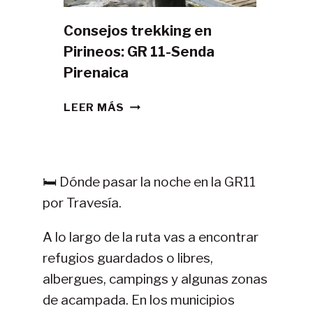
Consejos trekking en
Pirineos: GR 11-Senda
Pirenaica
CONSEJOS
LEER MÁS
TREKKING
EN
PIRINEOS:
GR
🛏️ Dónde pasar la noche en la GR11
11-
por Travesía.
SENDA
PIRENAICA
A lo largo de la ruta vas a encontrar
refugios guardados o libres,
albergues, campings y algunas zonas
de acampada. En los municipios