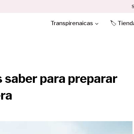
S
Transpirenaicas
🏷️ Tiend
s saber para preparar
era