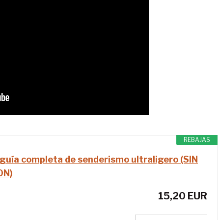
REBAJAS
: guía completa de senderismo ultraligero (SIN
ON)
15,20 EUR