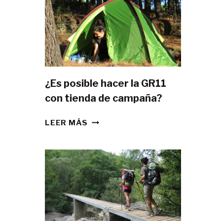
¿Es posible hacer la GR11
con tienda de campaña?
¿ES
LEER MÁS
POSIBLE
HACER
LA
GR11
CON
TIENDA
DE
CAMPAÑA?