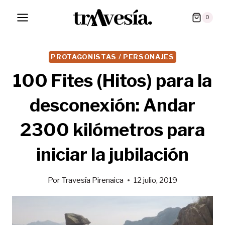
Saltar
0
al
contenido
PROTAGONISTAS / PERSONAJES
100 Fites (Hitos) para la
desconexión: Andar
2300 kilómetros para
iniciar la jubilación
Por
Travesía Pirenaica
12 julio, 2019