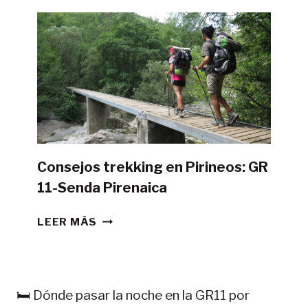
HACER
LA
GR11
CON
TIENDA
DE
CAMPAÑA?
Consejos trekking en Pirineos: GR
11-Senda Pirenaica
CONSEJOS
LEER MÁS
TREKKING
EN
PIRINEOS:
GR
🛏️ Dónde pasar la noche en la GR11 por
11-