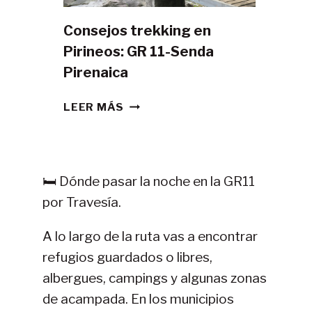
Consejos trekking en
Pirineos: GR 11-Senda
Pirenaica
CONSEJOS
LEER MÁS
TREKKING
EN
PIRINEOS:
GR
🛏️ Dónde pasar la noche en la GR11
11-
por Travesía.
SENDA
PIRENAICA
A lo largo de la ruta vas a encontrar
refugios guardados o libres,
albergues, campings y algunas zonas
de acampada. En los municipios