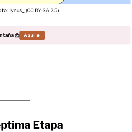
to: Jynus_ (CC BY-SA 2.5)
ontaña 📩
Aquí 🔥
ptima Etapa