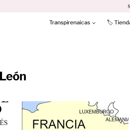
S
Transpirenaicas
🏷️ Tiend
 León