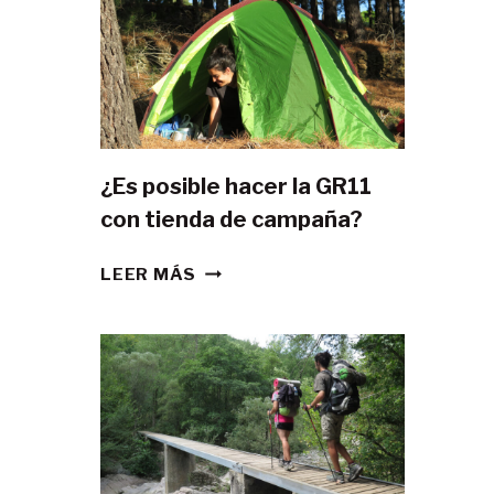
¿Es posible hacer la GR11
con tienda de campaña?
¿ES
LEER MÁS
POSIBLE
HACER
LA
GR11
CON
TIENDA
DE
CAMPAÑA?