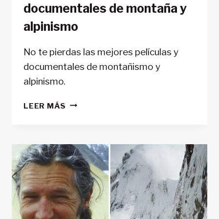
documentales de montaña y
alpinismo
No te pierdas las mejores películas y
documentales de montañismo y
alpinismo.
🎬
LEER MÁS
SELECCIÓN:
12
PELÍCULAS
Y
DOCUMENTALES
DE
MONTAÑA
Y
ALPINISMO