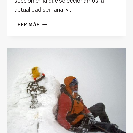
sección en la que seleccionamos la
actualidad semanal y…
📰
LEER MÁS
LAS
NOTICIAS
DE
ALPINISMO
Y
MONTAÑA
MÁS
DESTACADAS
DE
2023