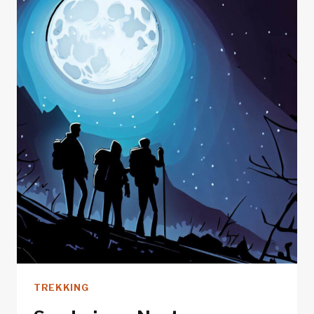
🔥
[GUÍA
COMPLETA]
TREKKING