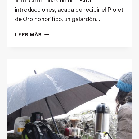
Jordi Corominas no necesita
introducciones, acaba de recibir el Piolet
de Oro honorífico, un galardón…
JORDI
LEER MÁS
COROMINAS:
LA
LEYENDA
QUE
CONQUISTÓ
EL
K2
Y
EL
CORAZÓN
DEL
ALPINISMO
MUNDIAL