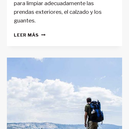
para limpiar adecuadamente las
prendas exteriores, el calzado y los
guantes.
CÓMO
LEER MÁS
CUIDAR
Y
LAVAR
TU
EQUIPAMIENTO
GORE-
TEX