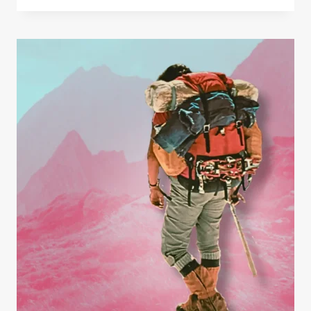
HACER
LA
GR11
EN
BICICLETA?