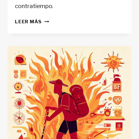
contratiempo.
5
LEER MÁS
CONSEJOS
PARA
REALIZAR
UNA
GRAN
RUTA
DE
TREKKING