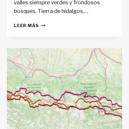
valles siempre verdes y frondosos
bosques. Tierra de hidalgos,…
RECORRIENDO
LEER MÁS
LOS
VALLES
DE
BAZTAN-
BIDASOA:
LA
NAVARRA
QUE
MIRA
AL
MAR