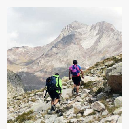
EL
DESAFÍO
DE
IDA
Y
VUELTA
EN
LOS
PIRINEOS