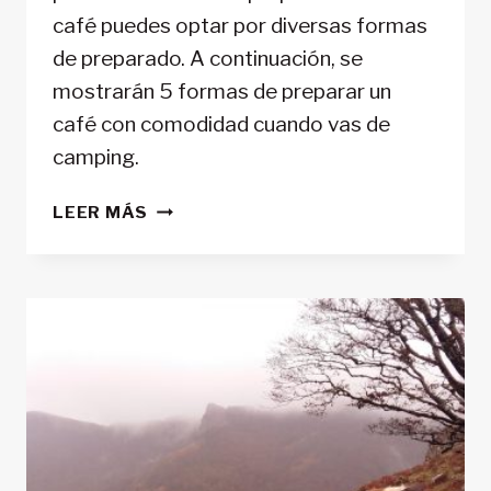
café puedes optar por diversas formas
de preparado. A continuación, se
mostrarán 5 formas de preparar un
café con comodidad cuando vas de
camping.
CÓMO
LEER MÁS
PREPARAR
EL
CAFÉ
PERFECTO
EN
EL
AIRE
LIBRE:
6
MANERAS