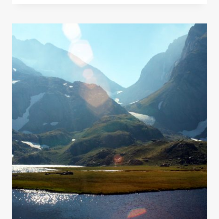
PIRENAICA
(ARP):
HISTORIA,
RECORRIDO
Y
CONSEJOS
PARA
UNA
TRAVESÍA
EXCEPCIONAL